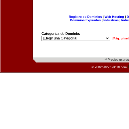
Registro de Dominios
|
Web Hosting
|
D
Dominios Expirados
|
Industrias
|
Indu
Categorías de Dominio:
[Pág. princi
** Precios expre
© 2002/2022 Solo10.com