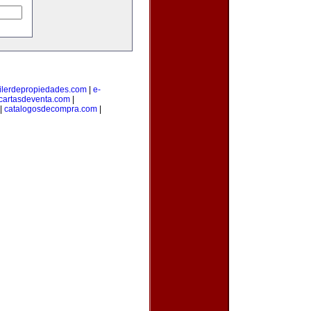
ilerdepropiedades.com
|
e-
cartasdeventa.com
|
|
catalogosdecompra.com
|