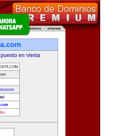
ta.com
 puesto en Venta
ENTA.COM
.com
alizacion
ta!
a.com
tas