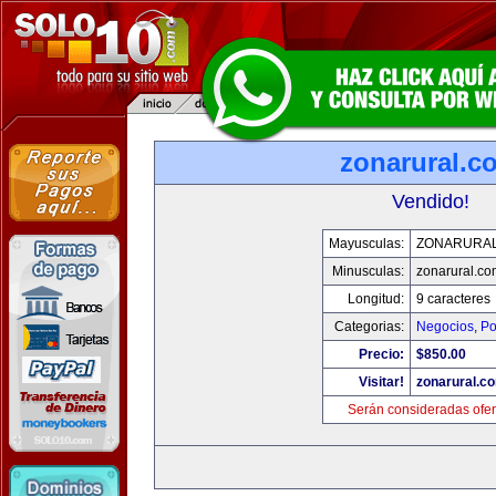
zonarural.c
Vendido!
Mayusculas:
ZONARURA
Minusculas:
zonarural.co
Longitud:
9 caracteres
Categorias:
Negocios
,
Po
Precio:
$850.00
Visitar!
zonarural.c
Serán consideradas ofer