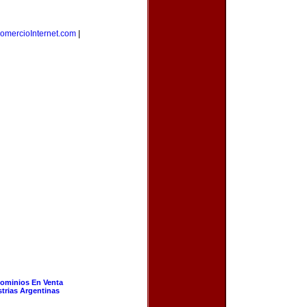
omercioInternet.com
|
ominios En Venta
strias Argentinas