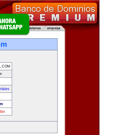
om
L.COM
m
rtales
om
tas