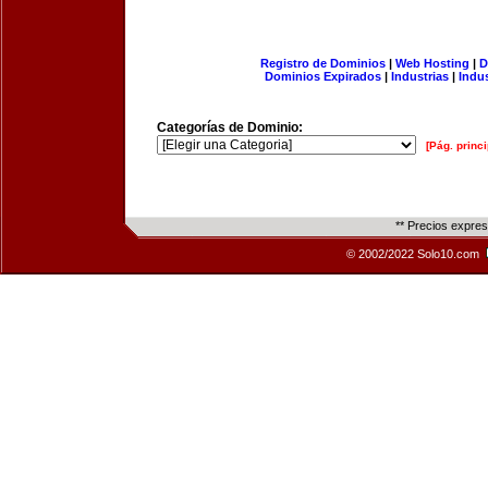
Registro de Dominios
|
Web Hosting
|
D
Dominios Expirados
|
Industrias
|
Indu
Categorías de Dominio:
[Pág. princi
** Precios expre
© 2002/2022 Solo10.com