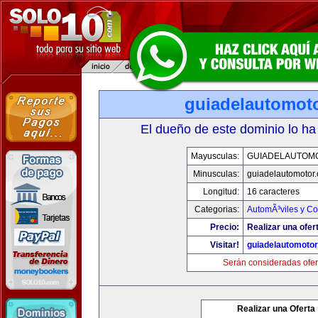
guiadelautomot
El dueño de este dominio lo ha
Mayusculas:
GUIADELAUTOM
Minusculas:
guiadelautomotor
Longitud:
16 caracteres
Categorias:
AutomÃ³viles y C
Precio:
Realizar una ofer
Visitar!
guiadelautomoto
Serán consideradas ofer
Realizar una Oferta