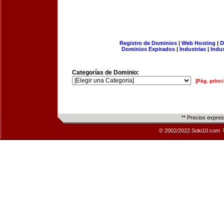
Registro de Dominios
|
Web Hosting
|
D
Dominios Expirados
|
Industrias
|
Indu
Categorías de Dominio:
[Pág. princi
** Precios expre
© 2002/2022 Solo10.com