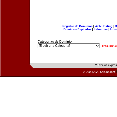
Registro de Dominios
|
Web Hosting
|
D
Dominios Expirados
|
Industrias
|
Indu
Categorías de Dominio:
[Pág. princi
** Precios expre
© 2002/2022 Solo10.com