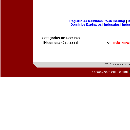
Registro de Dominios
|
Web Hosting
|
D
Dominios Expirados
|
Industrias
|
Indu
Categorías de Dominio:
[Pág. princi
** Precios expre
© 2002/2022 Solo10.com