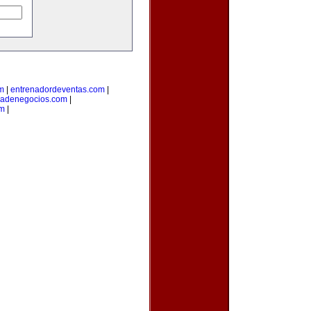
om
|
entrenadordeventas.com
|
iadenegocios.com
|
om
|