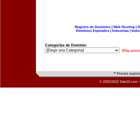
Registro de Dominios
|
Web Hosting
|
D
Dominios Expirados
|
Industrias
|
Indu
Categorías de Dominio:
[Pág. princi
** Precios expre
© 2002/2022 Solo10.com