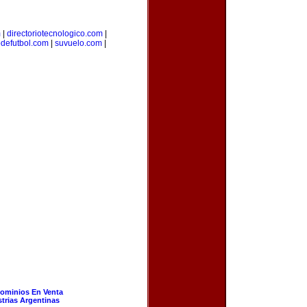
m
|
directoriotecnologico.com
|
odefutbol.com
|
suvuelo.com
|
ominios En Venta
strias Argentinas