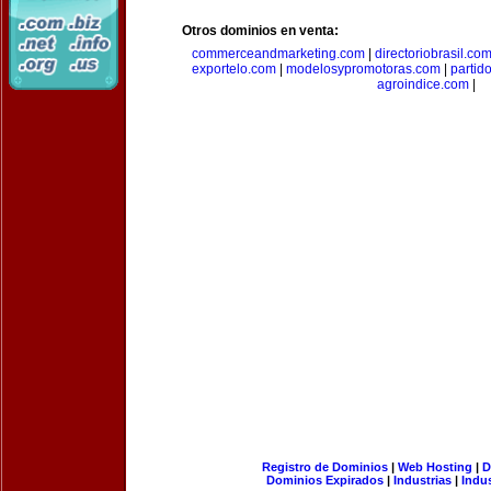
Otros dominios en venta:
commerceandmarketing.com
|
directoriobrasil.co
exportelo.com
|
modelosypromotoras.com
|
partid
agroindice.com
|
Registro de Dominios
|
Web Hosting
|
D
Dominios Expirados
|
Industrias
|
Indu