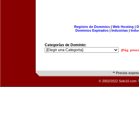
Registro de Dominios
|
Web Hosting
|
D
Dominios Expirados
|
Industrias
|
Indu
Categorías de Dominio:
[Pág. princi
** Precios expre
© 2002/2022 Solo10.com