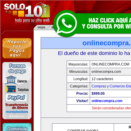
onlinecompra
El dueño de este dominio lo ha
Mayusculas:
ONLINECOMPRA.COM
Minusculas:
onlinecompra.com
Longitud:
12 caracteres
Categorias:
Compras y Comercio Ele
Precio:
$999.00
Visitar!
onlinecompra.com
Serán consideradas ofer
R