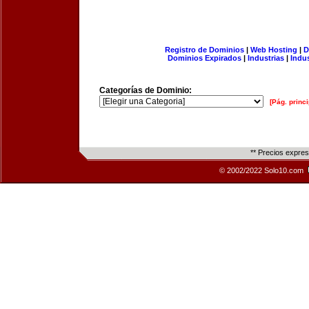
Registro de Dominios
|
Web Hosting
|
D
Dominios Expirados
|
Industrias
|
Indu
Categorías de Dominio:
[Pág. princi
** Precios expre
© 2002/2022 Solo10.com