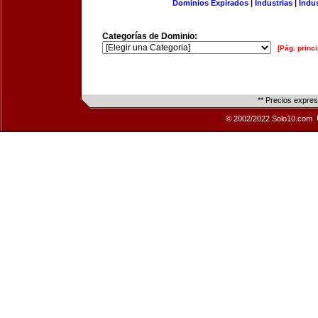
Dominios Expirados
|
Industrias
|
Indu
Categorías de Dominio:
[Pág. princi
** Precios expre
© 2002/2022 Solo10.com