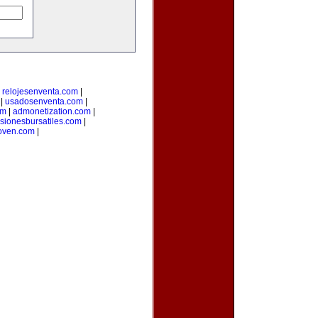
|
relojesenventa.com
|
|
usadosenventa.com
|
om
|
admonetization.com
|
rsionesbursatiles.com
|
oven.com
|