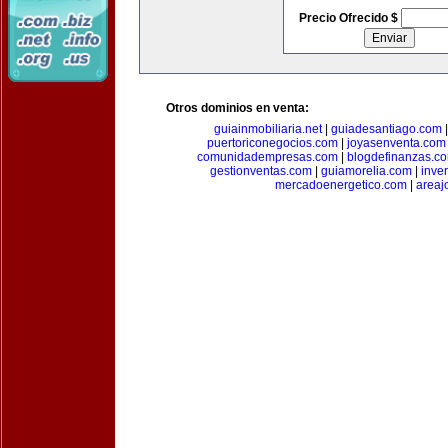
Precio Ofrecido $
Otros dominios en venta:
guiainmobiliaria.net
|
guiadesantiago.com
puertoriconegocios.com
|
joyasenventa.com
comunidadempresas.com
|
blogdefinanzas.c
gestionventas.com
|
guiamorelia.com
|
inve
mercadoenergetico.com
|
areaj