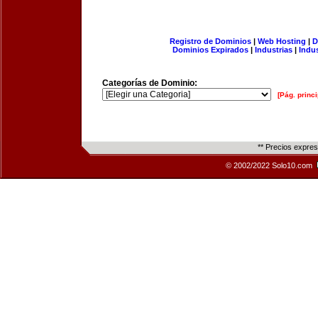
Registro de Dominios
|
Web Hosting
|
D
Dominios Expirados
|
Industrias
|
Indu
Categorías de Dominio:
[Pág. princi
** Precios expre
© 2002/2022 Solo10.com