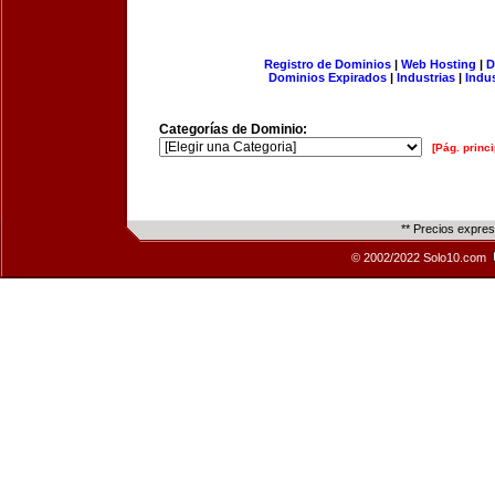
Registro de Dominios
|
Web Hosting
|
D
Dominios Expirados
|
Industrias
|
Indu
Categorías de Dominio:
[Pág. princi
** Precios expre
© 2002/2022 Solo10.com